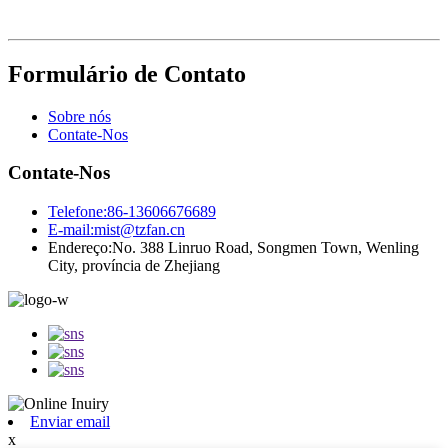
Formulário de Contato
Sobre nós
Contate-Nos
Contate-Nos
Telefone:
86-13606676689
E-mail:
mist@tzfan.cn
Endereço:
No. 388 Linruo Road, Songmen Town, Wenling
City, província de Zhejiang
Enviar email
x